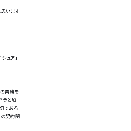
と思います
。
イシュア」
その業務を
アラと加
適切である
との契約関