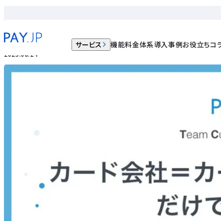
ノウハウ記事
「カード会社」＝「カード発行をする会社」だけではない？｜イ
サービス
機能
料金体系
導入事例
お役立ちコ
2023.08.24