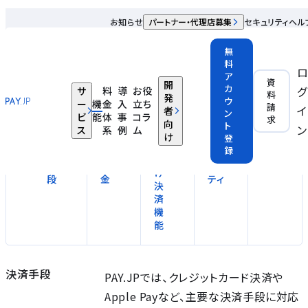
機能
お知らせ
パートナー・代理店募集
セキュリティ
ヘル
無
料
ア
資
開
カ
グ
サ
料
導
お役
プ
料
発
ウ
ー
機
金
入
立ち
ラッ
請
イ
者
ン
ビ
能
体
事
コラ
求
ト
向
ト
ン
ス
系
例
ム
フォ
け
登
決
定
セ
ーム
録
済
期
キュ
利用
向
手
課
リ
環境
け
段
金
ティ
決
済
機
能
決済手段
PAY.JPでは、クレジットカード決済や
Apple Payなど、主要な決済手段に対応