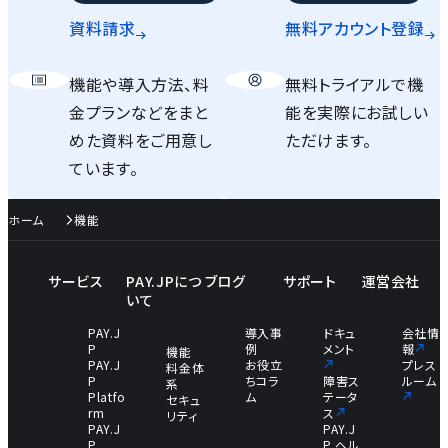
資料請求
無料アカウント
登録
機能や導入方法、料
無料トライアルで機
金プランなどをまと
能を実際にお試しい
めた資料をご用意し
ただけます。
ています。
ホーム
機能
サービス
PAY.JPにつ
ブログ
サポート
運営会社
いて
PAY.J
導入事
ドキュ
会社情
P
例
メント
報
機能
PAY.J
お役立
プレス
料金体
P
ちコラ
障害ス
ルーム
系
Platfo
ム
テータ
セキュ
rm
ス
リティ
PAY.J
PAY.J
P
P ヘル