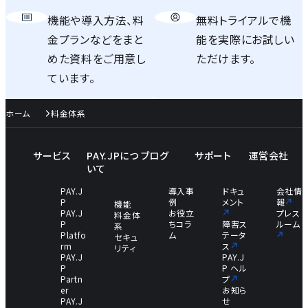
機能や導入方法、料
無料トライアルで機
金プランなどをまと
能を実際にお試しい
めた資料をご用意し
ただけます。
ています。
ホーム
料金体系
サービス
PAY.JPにつ
ブログ
サポート
運営会社
いて
PAY.J
導入事
ドキュ
会社情
P
例
メント
報
機能
PAY.J
お役立
プレス
料金体
P
ちコラ
障害ス
ルーム
系
Platfo
ム
テータ
セキュ
rm
ス
リティ
PAY.J
PAY.J
P
P ヘル
Partn
プ
er
お知ら
PAY.J
せ