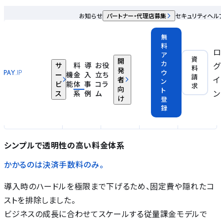
料金体系
お知らせ
パートナー・代理店募集
セキュリティ
ヘル
無
料
ア
資
開
カ
グ
サ
料
導
お役
料
料
発
ウ
ー
機
金
入
立ち
料
金シ
入
請
イ
者
ン
提
特別
ビ
能
体
事
コラ
求
金
ミュ
金サ
向
ト
携プ
プラ
ン
ス
系
例
ム
体
レー
イク
け
登
ラン
ン
系
ショ
ル
録
ン
シンプルで透明性の高い
料金体系
かかるのは決済手数料のみ。
導入時のハードルを極限まで下げるため、固定費や隠れたコ
ストを排除しました。
ビジネスの成長に合わせてスケールする従量課金モデルで