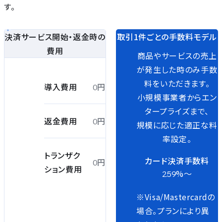
す。
決済サービス開始・返金時の
取引1件ごとの
手数料モデル
費用
商品やサービスの売上
が発生した時のみ手数
料をいただきます。
円
導入費用
0
小規模事業者からエン
タープライズまで、
円
返金費用
0
規模に応じた適正な料
率設定。
トランザク
カード決済手数料
円
0
ション費用
%〜
2.59
※Visa/Mastercardの
場合。プランにより異