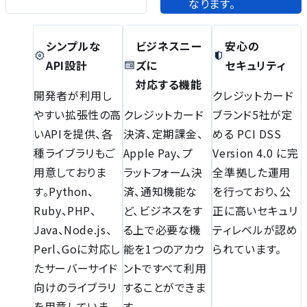
なります。
シンプルな
ビジネスニー
安心の
API設計
ズに
セキュリティ
対応する機能
開発者が利用し
クレジットカード
やすい拡張性の高
クレジットカード
ブランド5社が定
いAPIを提供、各
決済、定期課金、
める PCI DSS
種ライブラリもご
Apple Pay、プ
Version 4.0 に完
用意しておりま
ラットフォーム決
全準拠した運用
す。Python、
済、通知機能な
を行っており、公
Ruby、PHP、
ど、ビジネスをす
正に高いセキュリ
Java、Node.js、
る上で必要な機
ティレベルが認め
Perl、Goに対応し
能を1つのアカウ
られています。
たサーバーサイド
ントですべて利用
向けのライブラリ
することができま
を用意していま
す。