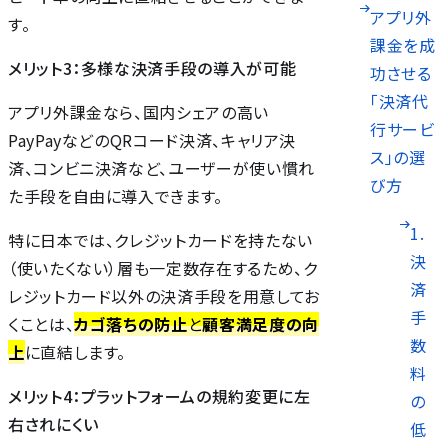
アプリ外
す。
課金を成
メリット3：多様な決済手段の導入が可能
功させる
「決済代
アプリ外課金なら、国内シェアの高い
行サービ
PayPayなどのQRコード決済、キャリア決
ス」の選
済、コンビニ決済など、ユーザーが使い慣れ
び方
た手段を自由に導入できます。
1.
特に日本では、クレジットカードを持たない
決
（使いたくない）層も一定数存在するため、ク
済
レジットカード以外の決済手段を用意してお
手
くことは、
カゴ落ちの防止
と
顧客満足度の向
数
上
に直結します。
料
メリット4：プラットフォームの規約変更に左
の
右されにくい
低