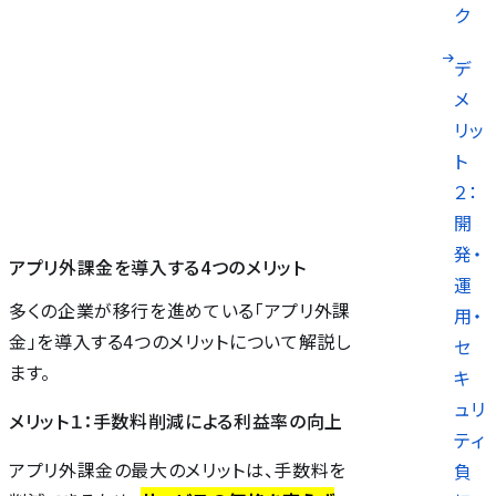
ク
デ
メ
リッ
ト
２：
開
発・
アプリ外課金を導入する4つのメリット
運
多くの企業が移行を進めている「アプリ外課
用・
金」を導入する4つのメリットについて解説し
セ
ます。
キ
ュリ
メリット１：手数料削減による利益率の向上
ティ
アプリ外課金の最大のメリットは、手数料を
負