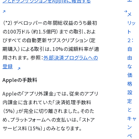
ンとトランザクションをAppleに報告する
メ
リッ
（*2）デベロッパーの年間総収益のうち最初
ト
の100万ドル（約1.5億円）までの取引、およ
２：
びすべての自動更新サブスクリプション（定
自
期購入）による取引は、10%の減額料率が適
由
用されます。 参照：
外部決済プログラムへの
な
登録
価
Appleの手数料
）
格
設
Appleの「アプリ外課金」では、従来のアプリ
定
内課金に含まれていた「決済処理手数料
と
（5%）」が完全に切り離されました。そのた
キャ
め、プラットフォームへの支払いは、「ストア
ン
サービス料（15%）」のみとなります。
ペ