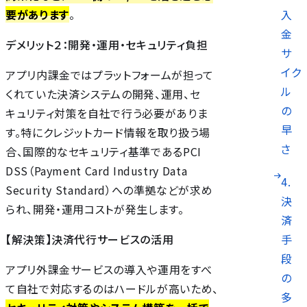
入
要があります
。
金
デメリット２：開発・運用・セキュリティ負担
サ
イク
アプリ内課金ではプラットフォームが担って
ル
くれていた決済システムの開発、運用、セ
の
キュリティ対策を自社で行う必要がありま
早
す。特にクレジットカード情報を取り扱う場
さ
合、国際的なセキュリティ基準であるPCI
DSS（Payment Card Industry Data
4.
Security Standard）への準拠などが求め
決
られ、開発・運用コストが発生します。
済
手
【解決策】決済代行サービスの活用
段
アプリ外課金サービスの導入や運用をすべ
の
て自社で対応するのはハードルが高いため、
多