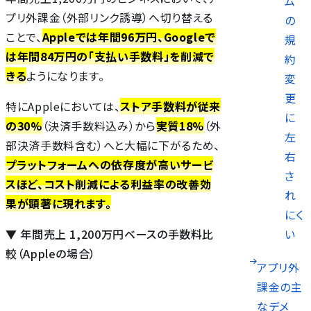
ム
プリ外課金（外部リンク誘導）へ切り替える
の
ことで、
Appleでは年間96万円、Googleで
規
は年間84万円の「支払い手数料」を削減で
約
きる
ようになります。
変
更
特にAppleにおいては、
ストア手数料が従来
）
に
の30%
（決済手数料込み）から
実質18%
（外
左
部決済手数料含む）へと大幅に下がるため、
右
プラットフォームへの依存度が高いサービ
さ
スほど、コスト削減による利益率の改善効
れ
果が顕著に現れます。
にく
▼ 年間売上 1,200万円ベースの手数料比
い
較（Appleの場合）
アプリ外
課金の主
なデメ