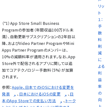
リッ
ト
１：
（*1）App Store Small Business
手
Programの参加者（年間収益100万ドル未
数
満）、自動更新サブスクリプションの2年目以
料
降、およびVideo Partner ProgramやMini
削
Apps Partner Programのメンバーは、
減
10%の減額料率が適用されます。なお、App
に
Store外で配信されるアプリに関しては追
よる
加でコアテクノロジー手数料（5%）が加算
利
されます。
益
率
参照：
Apple、日本でのiOSにおける変更を
の
発表
、
日本におけるiOSの変更
、
日
向
本のApp Storeでの支払い方法
、
トーク
上