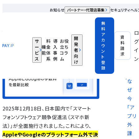
ノウハウ記事
お知らせ
パートナー・代理店募集
セキュリティ
ヘル
【2025年12月施行】「アプリ外課金」とは？仕組みやメリット、
無
AppleとGoogleの手数料を最新比較
料
ア
資
開
カ
グ
サ
料
導
お役
2025.12.18
料
発
ウ
ー
機
金
入
立ち
請
イ
者
ン
ビ
能
体
事
コラ
求
向
ト
アプリ外
ン
ス
系
例
ム
け
登
課金とは
録
な
ぜ
今
「ア
2025年12月18日、日本国内で「スマート
プリ
フォンソフトウェア競争促進法（スマホ新
外
法）」が全面施行されました。これにより、
課
AppleやGoogleのプラットフォーム外で決