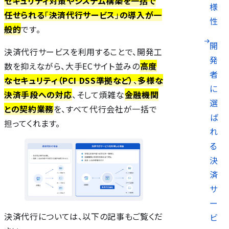
セキュリティ対策やシステム構築を一括で
様
任せられる
「
決済代行サービス
」
の導入が一
性
般的
です。
開
決済代行サービスを利用することで、開発工
発
数を抑えながら、大手ECサイト並みの
高度
者
なセキュリティ（PCI DSS準拠など）
、
多様な
に
決済手段への対応
、そして煩雑な
金融機関
選
との契約業務
を、すべて代行会社が一括で
ば
担ってくれます。
れ
る
決
済
サ
ー
決済代行については、以下の記事もご覧くだ
ビ