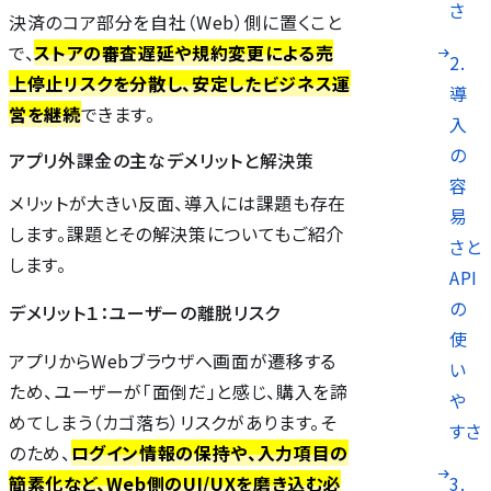
さ
決済のコア部分を自社（Web）側に置くこと
で、
ストアの審査遅延や規約変更による売
2.
上停止リスクを分散し、安定したビジネス運
導
営を継続
できます。
入
の
アプリ外課金の主なデメリットと解決策
容
メリットが大きい反面、導入には課題も存在
易
します。課題とその解決策についてもご紹介
さと
します。
API
の
デメリット１：ユーザーの離脱リスク
使
アプリからWebブラウザへ画面が遷移する
い
ため、ユーザーが「面倒だ」と感じ、購入を諦
や
めてしまう（カゴ落ち）リスクがあります。そ
すさ
のため、
ログイン情報の保持や、入力項目の
3.
簡素化など、Web側のUI/UXを磨き込む必