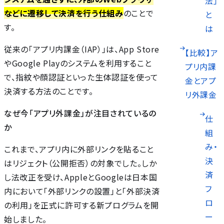
法」
などに遷移して決済を行う仕組み
のことで
と
す。
は
従来の「アプリ内課金（IAP）」は、App Store
【比較】ア
やGoogle Playのシステムを利用すること
プリ内課
で、指紋や顔認証といった生体認証を使って
金とアプ
決済する方法のことです。
リ外課金
なぜ今「アプリ外課金」が注目されているの
仕
か
組
み・
これまで、アプリ内に外部リンクを貼ること
決
はリジェクト（公開拒否）の対象でした。しか
済
し法改正を受け、AppleとGoogleは日本国
フ
内において「外部リンクの設置」と「外部決済
ロ
の利用」を正式に許可する新プログラムを開
ー
始しました。