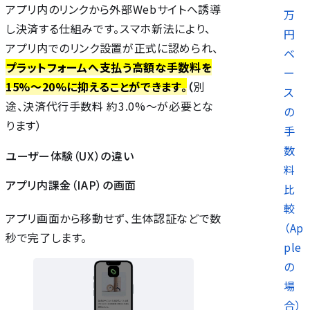
アプリ内のリンクから外部Webサイトへ誘導
万
し決済する仕組みです。スマホ新法により、
円
アプリ内でのリンク設置が正式に認められ、
ベ
プラットフォームへ支払う高額な手数料を
ー
15%〜20%に抑えることができます。
（
別
ス
途、決済代行手数料 約3.0%〜が必要とな
の
ります）
手
数
ユーザー体験（UX）の違い
料
アプリ内課金（IAP）の画面
比
較
アプリ画面から移動せず、生体認証などで数
（Ap
秒で完了します。
ple
の
場
合）