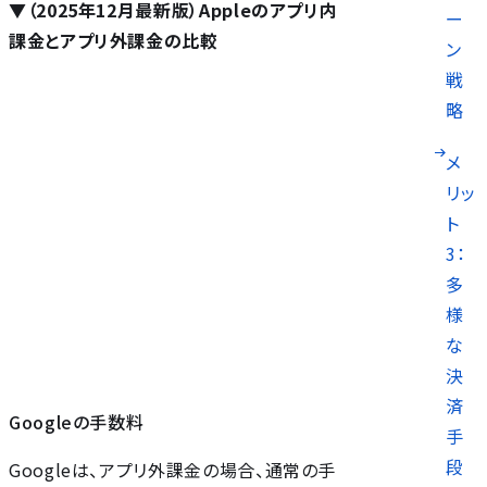
▼（2025年12月最新版）Appleのアプリ内
ー
課金とアプリ外課金の比較
ン
戦
略
メ
リッ
ト
3：
多
様
な
決
済
Googleの手数料
手
段
Googleは、アプリ外課金の場合、通常の手