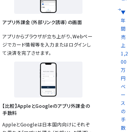
▼
年
アプリ外課金（外部リンク誘導）の画面
間
アプリからブラウザが立ち上がり、Webペー
売
ジでカード情報等を入力またはログインし
上
て決済を完了させます。
1,2
00
万
円
ベ
ー
ス
【比較】AppleとGoogleのアプリ外課金の
の
手数料
手
AppleとGoogleは日本国内向けにそれぞ
数