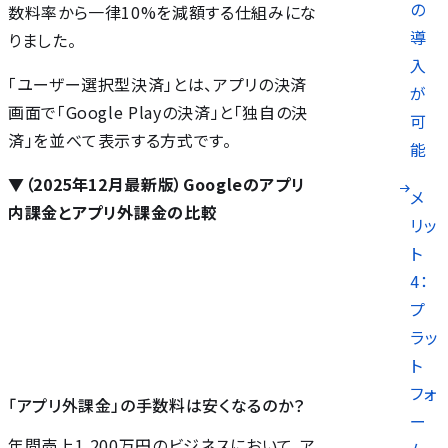
の
数料率から一律10%を減額する仕組みにな
導
りました。
入
「ユーザー選択型決済」とは、アプリの決済
が
画面で「Google Playの決済」と「独自の決
可
済」を並べて表示する方式です。
能
▼（2025年12月最新版）Googleのアプリ
メ
内課金とアプリ外課金の比較
リッ
ト
4：
プ
ラッ
ト
フォ
「アプリ外課金」の手数料は安くなるのか？
ー
年間売上1,200万円のビジネスにおいて、ア