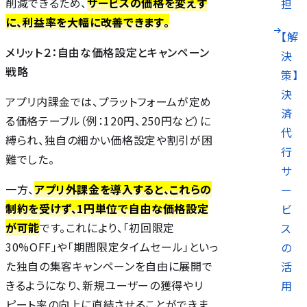
削減できるため、
サービスの価格を変えず
担
に、利益率を大幅に改善できます。
【解
メリット２：自由な価格設定とキャンペーン
決
戦略
策】
決
アプリ内課金では、プラットフォームが定め
済
る価格テーブル（例：120円、250円など）に
代
縛られ、独自の細かい価格設定や割引が困
行
難でした。
サ
一方、
アプリ外課金を導入すると、これらの
ー
制約を受けず、1円単位で自由な価格設定
ビ
が可能
です。これにより、「初回限定
ス
30%OFF」や「期間限定タイムセール」といっ
の
た独自の集客キャンペーンを自由に展開で
活
きるようになり、新規ユーザーの獲得やリ
用
ピート率の向上に直結させることができま