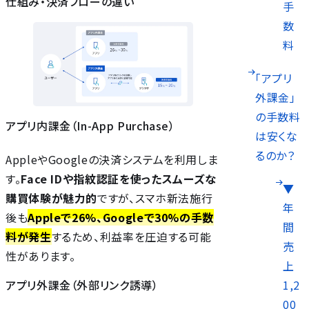
仕組み・決済フローの違い
手
数
料
「アプリ
外課金」
の手数料
アプリ内課金（In-App Purchase）
は安くな
るのか？
AppleやGoogleの決済システムを利用しま
す。
Face IDや指紋認証を使ったスムーズな
▼
購買体験が魅力的
ですが、スマホ新法施行
年
後も
Appleで26%、Googleで30%の手数
間
料が発生
するため、利益率を圧迫する可能
売
性があります。
上
アプリ外課金（外部リンク誘導）
1,2
00