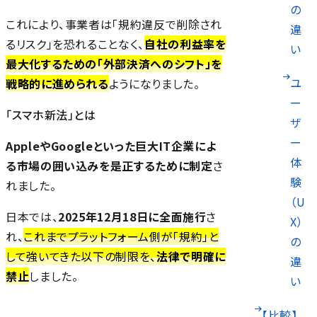
の
これにより、事業者は「規約違反で削除され
違
るリスク」を恐れることなく、
自社の利益率を
い
最大化するための「外部決済へのシフト」を
ユ
戦略的に進められる
ようになりました。
ー
「スマホ新法」とは
ザ
ー
AppleやGoogleといった巨大IT企業によ
体
る市場の囲い込みを是正するために制定
さ
験
れました。
（U
日本では、
2025年12月18日に全面施行
さ
X）
れ、
これまでプラットフォーム側が「規約」と
の
して強いてきた以下の制限を、
法律で明確に
違
禁止
しました。
い
【比較】