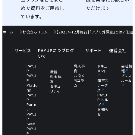
めた資料をご用意し
ただけます。
ています。
ホーム
お役立ちコラム
【2025年12月施行】「アプリ外課金」とは？仕組み
サービス
PAY.JPにつ
ブログ
サポート
運営会社
いて
PAY.J
導入事
ドキュ
会社情
P
例
メント
報
機能
PAY.J
お役立
プレス
料金体
P
ちコラ
障害ス
ルーム
系
Platfo
ム
テータ
セキュ
rm
ス
リティ
PAY.J
PAY.J
P
P ヘル
Partn
プ
er
お知ら
PAY.J
せ
P
Seed
PAY.J
P