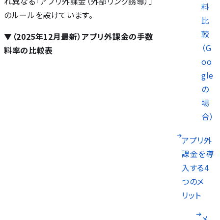
れ異なる「アプリ外課金（外部リンク誘導）」
料
のルールを設けています。
比
較
▼（2025年12月最新）アプリ外課金の手数
（G
料率の比較表
oo
gle
の
場
合）
アプリ外
課金を導
入する4
つのメ
リット
メ