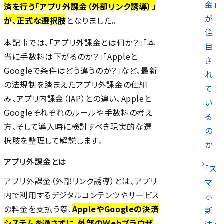
金」
済を行う「アプリ外課金（外部リンク誘導）」
が
が、正式な選択肢
となりました。
注
本記事では、「アプリ外課金とは何か？」「本
目
当に手数料は下がるのか？」「Appleと
さ
Googleで条件はどう違うのか？」など、最新
れ
の法規制を踏まえたアプリ外課金の仕組
て
み、アプリ内課金（IAP）との違い、Appleと
い
Googleそれぞれのルールや手数料の考え
る
方、そして導入時に検討すべき現実的な選
の
択肢を整理して解説します。
か
アプリ外課金とは
「ス
アプリ外課金（外部リンク誘導）とは、アプリ
マ
内で利用するデジタルコンテンツやサービス
ホ
の料金を支払う際、
AppleやGoogleの決済
新
システムを通さずに、外部のWebブラウザ