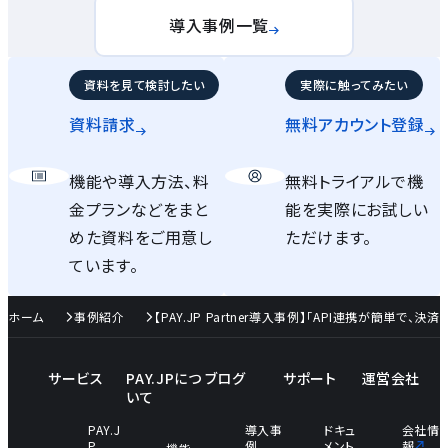
導入事例一覧
資料を見て検討したい
実際に触ってみたい
資料請求
無料アカウント
登録
機能や導入方法、料
無料トライアルで機
金プランなどをまと
能を実際にお試しい
めた資料をご用意し
ただけます。
ています。
ホーム
事例紹介
【PAY.JP Partner導入事例】「API連携が簡単で、
サービス
PAY.JPにつ
ブログ
サポート
運営会社
いて
PAY.J
導入事
ドキュ
会社情
P
例
メント
報