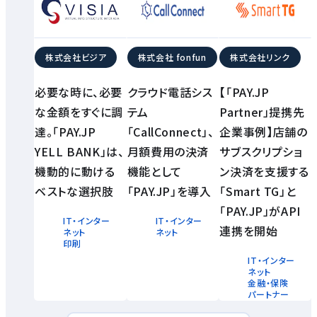
株式会社ビジア
株式会社 fonfun
株式会社リンク
必要な時に、必要
クラウド電話シス
【「PAY.JP
な金額をすぐに調
テム
Partner」提携先
達。「PAY.JP
「CallConnect」、
企業事例】店舗の
YELL BANK」は、
月額費用の決済
サブスクリプショ
機動的に動ける
機能として
ン決済を支援する
ベストな選択肢
「PAY.JP」を導入
「Smart TG」と
「PAY.JP」がAPI
IT・インター
IT・インター
連携を開始
ネット
ネット
印刷
IT・インター
ネット
金融・保険
パートナー