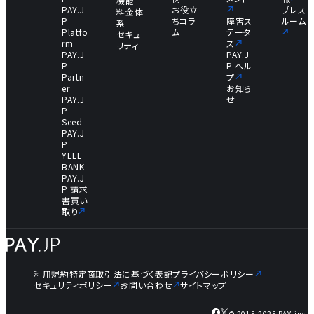
機能
PAY.J
お役立
プレス
料金体
P
ちコラ
障害ス
ルーム
系
Platfo
ム
テータ
セキュ
rm
ス
リティ
PAY.J
PAY.J
P
P ヘル
Partn
プ
er
お知ら
PAY.J
せ
P
Seed
PAY.J
P
YELL
BANK
PAY.J
P 請求
書買い
取り
利用規約
特定商取引法に基づく表記
プライバシーポリシー
セキュリティポリシー
お問い合わせ
サイトマップ
© 2015-2025 PAY, inc.