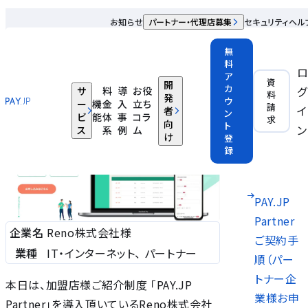
Reno株式会社様
お知らせ
パートナー・代理店募集
セキュリティ
ヘル
【PAY.JP Partner導入事例】「API連携が簡単で、決済のテス
無
料
ト検証もしやすい」 Reno株式会社様
ア
資
開
カ
グ
サ
料
導
お役
料
IT・インターネット
パートナー
発
ウ
ー
機
金
入
立ち
請
イ
者
ン
ビ
能
体
事
コラ
求
向
ト
PAY.JP
ン
ス
系
例
ム
け
登
Partner
録
とは?
PAY.JP
Partner
企業名
Reno株式会社様
ご契約手
業種
IT・インターネット、 パートナー
順（パー
トナー企
本日は、加盟店様ご紹介制度 「PAY.JP
業様お申
Partner」を導入頂いているReno株式会社