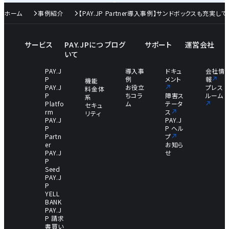
ホーム
事例紹介
【PAY.JP Partner導入事例】サンドボックスも充
サービス
PAY.JPにつ
ブログ
サポート
運営会社
いて
PAY.J
導入事
ドキュ
会社情
P
例
メント
報
機能
PAY.J
お役立
プレス
料金体
P
ちコラ
障害ス
ルーム
系
Platfo
ム
テータ
セキュ
rm
ス
リティ
PAY.J
PAY.J
P
P ヘル
Partn
プ
er
お知ら
PAY.J
せ
P
Seed
PAY.J
P
YELL
BANK
PAY.J
P 請求
書買い