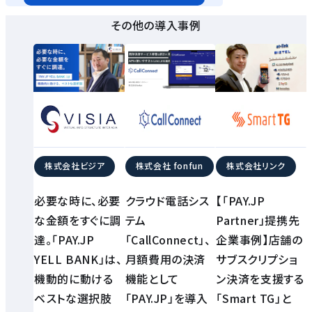
その他の導入事例
株式会社ビジア
株式会社 fonfun
株式会社リンク
必要な時に、必要
クラウド電話シス
【「PAY.JP
な金額をすぐに調
テム
Partner」提携先
達。「PAY.JP
「CallConnect」、
企業事例】店舗の
YELL BANK」は、
月額費用の決済
サブスクリプショ
機動的に動ける
機能として
ン決済を支援する
ベストな選択肢
「PAY.JP」を導入
「Smart TG」と