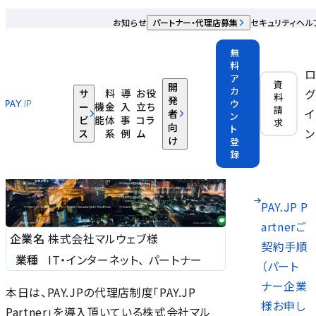
株式会社マルウェブ様
お知らせ
パートナー・代理店募集
セキュリティ
ヘル
【PAY.JP Partner導入事例】サンドボックスも充実していた
無
料
ので無理なくテストができた「株式会社マルウェブ様」
ア
資
開
カ
グ
サ
料
導
お役
料
IT・インターネット
パートナー
発
ウ
ー
機
金
入
立ち
請
イ
者
ン
ビ
能
体
事
コラ
求
向
ト
PAY.JP
ン
ス
系
例
ム
け
登
Partner
録
とは？
PAY.JP P
artnerご
企業名
株式会社マルウェブ様
契約手順
業種
IT・インターネット、 パートナー
（パート
ナー企業
本日は、PAY.JPの代理店制度「PAY.JP
様お申し
Partner」を導入頂いている株式会社マル