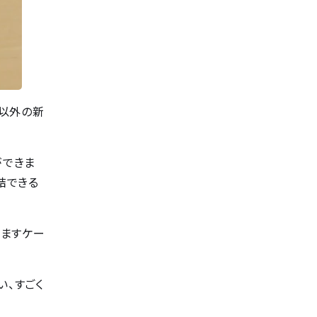
影以外の新
ができま
結できる
済ますケー
い、すごく