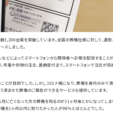
る会館数3,200会場を突破しています。全国の葬儀社様に対して、遺
ースしました。
やメールなどによってスマートフォンから関係者へ訃報を配信すること
接、弔電や供物の注文、香典受付まで、スマートフォンで注文が完
もらうことが目的でした。しかしコロナ禍になり、葬儀を身内のみで
R」という済ませた葬儀のご報告ができるサービスも提供しています。
1月に亡くなった方の葬儀を知るのが11ヶ月後とかになってしま
葬儀を1ヶ月以内に知りたかった人が96％とほとんどでした。