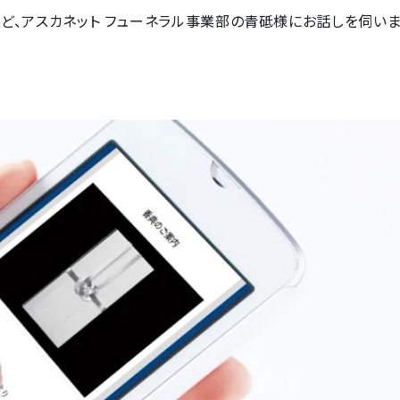
た背景など、アスカネット フューネラル事業部の⻘砥様にお話しを伺いま