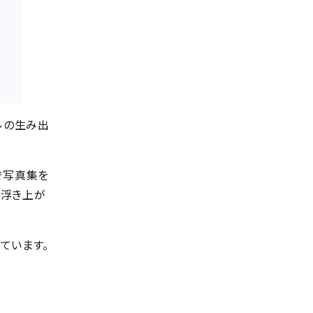
ルの生み出
で写真集を
を浮き上が
ています。