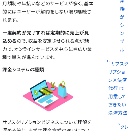
業
月額制や年払いなどのサービスが多く、基本
務
的にはユーザーが解約をしない限り継続さ
が
れます。
シ
一度契約が完了すれば定期的に売上が見
ン
込める
ので、収益を安定させられる点が魅
プ
力で、オンラインサービスを中心に幅広い業
ル
種で導入が進んでいます。
「サブスク
課金システムの種類
リプショ
ン×決済
代行」で
用意して
おきたい
決済方法
サブスクリプションビジネスについて理解を
クレ
深める前に、まずは課金方式の違いについ