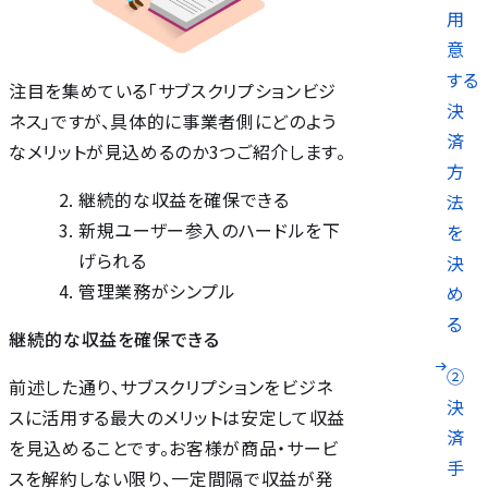
用
意
する
注目を集めている「サブスクリプションビジ
決
ネス」ですが、具体的に事業者側にどのよう
済
なメリットが見込めるのか3つご紹介します。
方
継続的な収益を確保できる
法
新規ユーザー参入のハードルを下
を
げられる
決
管理業務がシンプル
め
る
継続的な収益を確保できる
②
前述した通り、サブスクリプションをビジネ
決
スに活用する最大のメリットは安定して収益
済
を見込めることです。お客様が商品・サービ
手
スを解約しない限り、一定間隔で収益が発