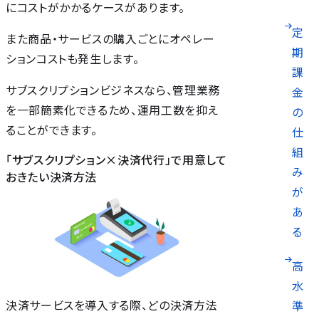
にコストがかかるケースがあります。
定
また商品・サービスの購入ごとにオペレー
期
ションコストも発生します。
課
サブスクリプションビジネスなら、管理業務
金
を一部簡素化できるため、運用工数を抑え
の
ることができます。
仕
組
「サブスクリプション×決済代行」で用意して
み
おきたい決済方法
が
あ
る
高
水
決済サービスを導入する際、どの決済方法
準