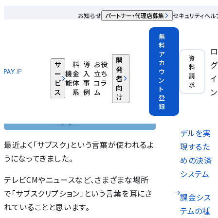
ノウハウ記事
お知らせ
パートナー・代理店募集
セキュリティ
ヘル
サブスクリプション×決済システム
無
料
2023.08.03
ア
資
開
カ
グ
サ
料
導
お役
料
発
ウ
ー
機
金
入
立ち
請
サブスク
イ
者
ン
ビ
能
体
事
コラ
求
向
ト
リプショ
ン
ス
系
例
ム
け
登
ン型のビ
録
ジネスモ
デルを実
最近よく「サブスク」という言葉が使われるよ
現するた
うになってきました。
めの決済
システム
テレビCMやニュースなど、さまざまな場所
で「サブスクリプション」という言葉を耳にさ
課金シス
れていることと思います。
テムの種