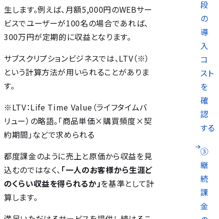
段
生します。例えば、月額5,000円のWEBサー
の
ビスでユーザーが100名の場合であれば、
導
300万円が定期的に収益となります。
入
サブスクリプションビジネスでは、LTV（※）
コ
という計算方法が用いられることがありま
スト
す。
を
確
※LTV：Life Time Value（ライフタイムバ
認
リュー）の略語。「商品単価×購買頻度×契
する
約期間」などで求められる
③
都度課金のように売上と原価から収益を見
継
込むのではなく、
「一人のお客様から生涯ど
続
のくらい収益を得られるか」
を基準として計
課
算します。
金
満足いただけるサービスを提供し続けるこ