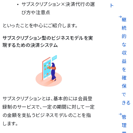
サブスクリプション×決済代行の選
ト
び方や注意点
継
といったことを中心にご紹介します。
続
的
サブスクリプション型のビジネスモデルを実
な
現するための決済システム
収
益
を
確
保
で
サブスクリプションとは、基本的には会員登
きる
録制のサービスで、一定の期間に対して一定
の金額を支払うビジネスモデルのことを指
管
します。
理