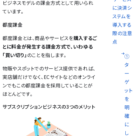
ビジネスモデルの課金方式として用いられ
に決済シ
ています。
ステムを
導入する
都度課金
際の注意
都度課金とは、商品やサービスを
購入するご
点
とに料金が発生する課金方式で、いわゆる
「買い切り」
のことを指します。
①
タ
物販やスポットでのサービス提供であれば、
ー
実店舗だけでなく、ECサイトなどのオンライ
ゲ
ンでもこの都度課金を採用していることが
ット
ほとんどです。
を
サブスクリプションビジネスの3つのメリット
明
確
に
し