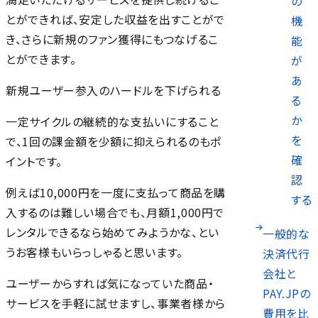
の
とができれば、安定した収益を出すことがで
機
き、さらに新規のファン獲得にもつなげるこ
能
とができます。
が
あ
新規ユーザー参入のハードルを下げられる
る
か
一定サイクルの継続的な支払いにすること
を
で、1回の課金額を少額に抑えられるのもポ
確
イントです。
認
例えば10,000円を一度に支払って商品を購
する
入するのは難しい場合でも、月額1,000円で
レンタルできるなら始めてみようかな、とい
一般的な
うお客様もいらっしゃると思います。
決済代行
会社と
ユーザーからすれば気になっていた商品・
PAY.JPの
サービスを手軽に試せますし、事業者様から
費用を比