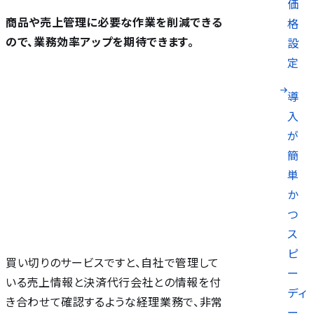
価
商品や売上管理に必要な作業を削減できる
格
ので、業務効率アップを期待できます。
設
定
導
入
が
簡
単
か
つ
ス
ピ
買い切りのサービスですと、自社で管理して
ー
いる売上情報と決済代行会社との情報を付
ディ
き合わせて確認するような経理業務で、非常
ー