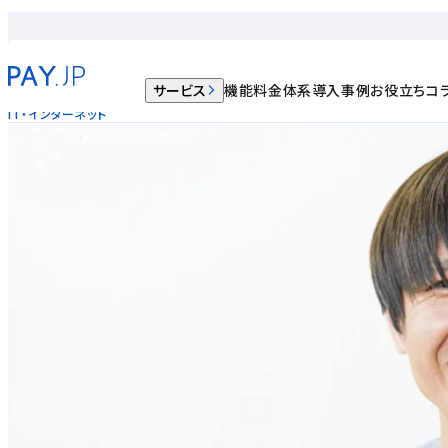
EJP株式会社
初期費用・月額費用無料のベーシックプランを利用し、EJP社が
サービス
機能
料金体系
導入事例
お役立ちコ
IT・インターネット