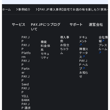
ホーム
事例紹介
【PAY.JP導入事例】自宅でお店の味を楽しもう！家系
サービス
PAY.JPにつ
ブログ
サポート
運営会社
いて
PAY.J
導入事
ドキュ
会社情
P
例
メント
報
機能
PAY.J
お役立
プレス
料金体
P
ちコラ
障害ス
ルーム
系
Platfo
ム
テータ
セキュ
rm
ス
リティ
PAY.J
PAY.J
P
P ヘル
Partn
プ
er
お知ら
PAY.J
せ
P
Seed
PAY.J
P
YELL
BANK
PAY.J
P 請求