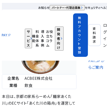
ACBEE株式会社
お知らせ
パートナー・代理店募集
セキュリティ
ヘル
【PAY.JP導入事例】自宅でお店の味を楽しもう！家系一筋20
無
料
年の職人が作る「あくた川の箱舟」
ア
資
開
カ
グ
サ
料
導
お役
料
飲食
発
ウ
ー
機
金
入
立ち
請
イ
者
ン
ビ
能
体
事
コラ
求
あくた川
向
ト
ン
ス
系
例
ム
け
登
の箱舟
録
PAY.JPか
らご案内
企業名
ACBEE株式会社
業種
飲食
本日は、京都の家系らーめん「麺家あくた
川」のECサイト「あくた川の箱舟」を運営して