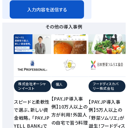
その他の導入事例
株式会社オーシャ
フードディスカバ
個人
ンイースト
リー株式会社
【PAY.JP導入事
スピードと柔軟性
【PAY.JP導入事
例】10万人以上の
で選ぶ、新しい資
例】5万人以上の
方が利用！外国人
金戦略。 「PAY.JP
「野菜ソムリエ」が
の自宅で習う料理
YELL BANK」で
誕生！フードディス