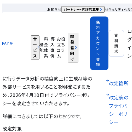
プライバシーポリシー改定のお知らせ：改定日 2026年4月
お知らせ
パートナー・代理店募集
セキュリティ
ヘル
10日
無
2026.03.27
料
ア
資
開
カ
グ
サ
料
導
お役
平素よりPAY. JPをご愛顧いただき、誠にあ
改定対象
料
発
ウ
ー
機
金
入
立ち
請
イ
者
りがとうございます。
ン
ビ
能
体
事
コラ
求
向
ト
改定日
ン
ス
系
例
ム
け
登
サービス運営における業務効率化、品質向
録
改定理由
上およびお客様の利便性向上の目的のため
に行うデータ分析の精度向上に生成AI等の
改定箇所
外部サービスを用いることを明確にするた
め、2026年4月10日付でプライバシーポリ
改定後の
シーを改定させていただきます。
プライバ
シーポリ
詳細につきましては以下のとおりです。
シー
改定対象