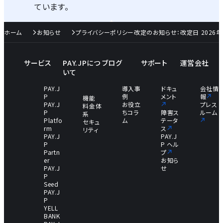
ています。
ホーム
お知らせ
プライバシーポリシー改定のお知らせ：改定日 2026年
サービス
PAY.JPにつ
ブログ
サポート
運営会社
いて
PAY.J
導入事
ドキュ
会社情
P
例
メント
報
機能
PAY.J
お役立
プレス
料金体
P
ちコラ
障害ス
ルーム
系
Platfo
ム
テータ
セキュ
rm
ス
リティ
PAY.J
PAY.J
P
P ヘル
Partn
プ
er
お知ら
PAY.J
せ
P
Seed
PAY.J
P
YELL
BANK