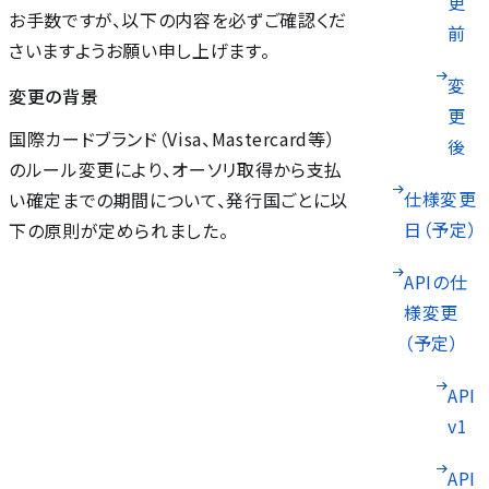
更
お手数ですが、以下の内容を必ずご確認くだ
前
さいますようお願い申し上げます。
変
変更の背景
更
国際カードブランド（Visa、Mastercard等）
後
のルール変更により、オーソリ取得から支払
仕様変更
い確定までの期間について、発行国ごとに以
日（予定）
下の原則が定められました。
APIの仕
様変更
（予定）
API
v1
API