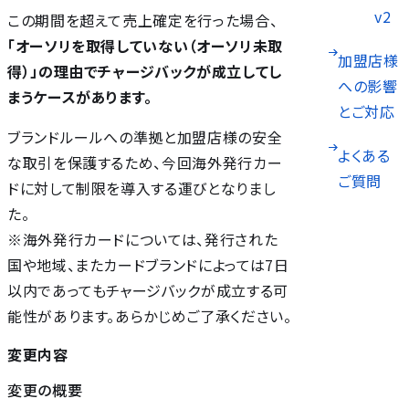
v2
この期間を超えて売上確定を行った場合、
「オーソリを取得していない（オーソリ未取
加盟店様
得）」の理由でチャージバックが成立してし
への影響
まうケースがあります。
とご対応
ブランドルールへの準拠と加盟店様の安全
よくある
な取引を保護するため、今回海外発行カー
ご質問
ドに対して制限を導入する運びとなりまし
た。
※海外発行カードについては、発行された
国や地域、またカードブランドによっては7日
以内であってもチャージバックが成立する可
能性があります。あらかじめご了承ください。
変更内容
変更の概要