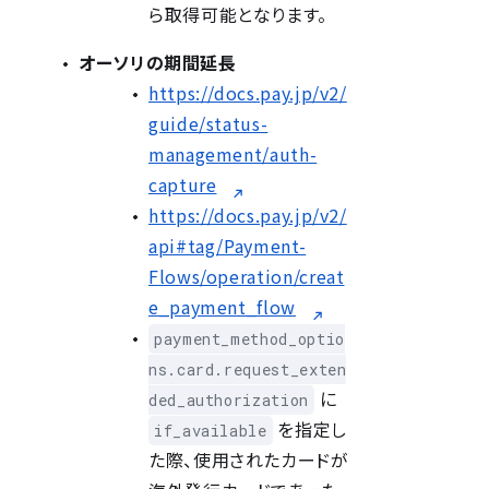
ら取得可能となります。
オーソリの期間延長
https://docs.pay.jp/v2/
guide/status-
management/auth-
capture
https://docs.pay.jp/v2/
api#tag/Payment-
Flows/operation/creat
e_payment_flow
payment_method_optio
ns.card.request_exten
に
ded_authorization
を指定し
if_available
た際、使用されたカードが