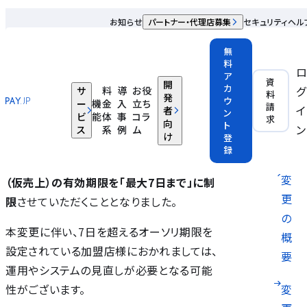
海外発行カードで取得できるオーソリ期限を「最大7日まで」
お知らせ
パートナー・代理店募集
セキュリティ
ヘル
に制限いたします（2026年8月開始予定）
無
2026.03.03
料
ア
資
開
カ
グ
サ
料
導
お役
平素よりPAY.JPをご愛顧いただき、誠にあり
変更の背
料
発
ウ
ー
機
金
入
立ち
請
イ
者
がとうございます。
景
ン
ビ
能
体
事
コラ
求
向
ト
ン
ス
系
例
ム
け
登
このたび、国際カードブランドのルール準拠
変更内容
録
を目的として、
海外発行カードでのオーソリ
変
（仮売上）の有効期限を「最大7日まで」に制
更
限
させていただくこととなりました。
の
本変更に伴い、7日を超えるオーソリ期限を
概
設定されている加盟店様におかれましては、
要
運用やシステムの見直しが必要となる可能
性がございます。
変