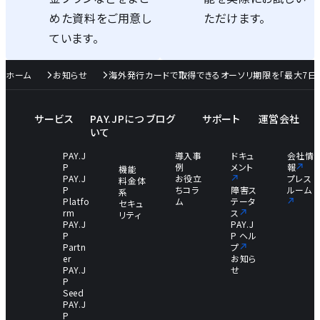
めた資料をご用意し
ただけます。
ています。
ホーム
お知らせ
海外発行カードで取得できるオーソリ期限を「最大7日ま
サービス
PAY.JPにつ
ブログ
サポート
運営会社
いて
PAY.J
導入事
ドキュ
会社情
P
例
メント
報
機能
PAY.J
お役立
プレス
料金体
P
ちコラ
障害ス
ルーム
系
Platfo
ム
テータ
セキュ
rm
ス
リティ
PAY.J
PAY.J
P
P ヘル
Partn
プ
er
お知ら
PAY.J
せ
P
Seed
PAY.J
P