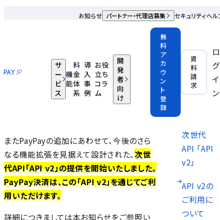
PAY.JPの決済手段に「PayPay」を追加いたしました
お知らせ
パートナー・代理店募集
セキュリティ
ヘル
2026.02.12
無
料
ア
平素よりPAY.JPをご愛顧いただき、誠にあり
PayPayの
資
開
カ
グ
サ
料
導
お役
料
がとうございます。
決済手数
発
ウ
ー
機
金
入
立ち
請
イ
者
ン
料
ビ
能
体
事
コラ
求
向
ト
このたび、PAY.JPの決済手段として、
国内最
ン
ス
系
例
ム
け
登
大級のキャッシュレス決済サービス
PayPayに
録
「PayPay」を新たに追加いたしました。
対応した
次世代
またPayPayの追加にあわせて、今後のさら
API 「API
なる機能拡張を見据えて設計された、
次世
v2」
代API「API v2」の提供を開始いたしました。
PayPay決済は、この「API v2」を通じてご利
API v2の
用いただけます。
ご利用に
ついて
詳細につきましては本お知らせをご参照い