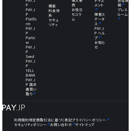
PAY.J
導入事
ドキュ
会社情
P
例
メント
報
機能
PAY.J
お役立
プレス
料金体
P
ちコラ
障害ス
ルーム
系
Platfo
ム
テータ
セキュ
rm
ス
リティ
PAY.J
PAY.J
P
P ヘル
Partn
プ
er
お知ら
PAY.J
せ
P
Seed
PAY.J
P
YELL
BANK
PAY.J
P 請求
書買い
取り
利用規約
特定商取引法に基づく表記
プライバシーポリシー
セキュリティポリシー
お問い合わせ
サイトマップ