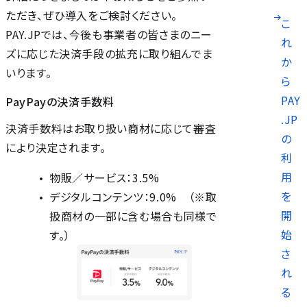
ただき、ぜひ導入をご検討ください。
こ
PAY.JPでは、今後も事業者の皆さまのニー
れ
ズに応じた決済手段の拡充に取り組んでま
か
いります。
ら
PAY
PayPayの決済手数料
.JP
決済手数料はお取り扱い商材に応じて審査
の
により決定されます。
利
用
物販／サービス：3.5%
を
デジタルコンテンツ：9.0% （※取
開
扱商材の一部に含む場合も同様で
始
す。）
さ
れ
る