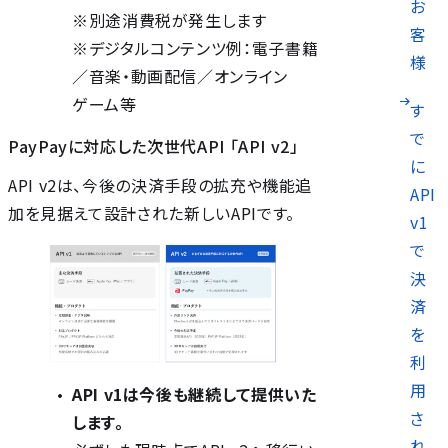
お
※別途消費税が発生します
客
※デジタルコンテンツ例：電子書籍
様
／音楽・動画配信／オンライン
ゲーム等
す
で
PayPayに対応した次世代API 「API v2」
に
API v2は、今後の決済手段の拡充や機能追
API
加を見据えて設計された新しいAPIです。
v1
で
決
済
を
利
用
API v1は今後も継続して提供いた
さ
します。
れ