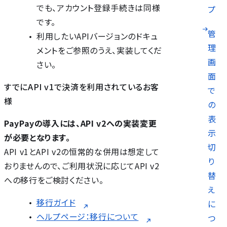
でも、アカウント登録手続きは同様
プ
です。
管
利用したいAPIバージョンのドキュ
理
メントをご参照のうえ、実装してくだ
画
さい。
面
すでにAPI v1で決済を利用されているお客
で
様
の
表
PayPayの導入には、API v2への実装変更
示
が必要となります。
切
API v1とAPI v2の恒常的な併用は想定して
り
おりませんので、ご利用状況に応じてAPI v2
替
への移行をご検討ください。
え
移行ガイド
に
ヘルプページ：移行について
つ