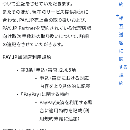
ついて追記をさせていただきます。
約
またそのほか、現在のサービス提供状況に
相
合わせ、PAY.JP売上金の取り扱いおよび、
互
PAY.JP Partnerを契約されている代理店様
送
向け取次手数料の取り扱いについて、詳細
客
の追記をさせていただきます。
に
PAY.JP加盟店利用規約
関
する
第3条「申込・審査」2.4.5項
規
申込・審査における対応
約
内容をより具体的に記載
「PayPay」に関する特約
PayPay決済を利用する場
合に適用特約を記載（利
用規約末尾に追加）