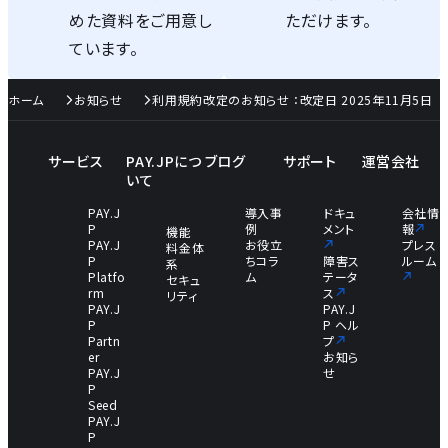
めた資料をご用意し
ただけます。
ています。
ホーム
お知らせ
利用規約改定のお知らせ ：改定日 2025年11月5日
サービス
PAY.JPにつ
ブログ
サポート
運営会社
いて
PAY.J
導入事
ドキュ
会社情
P
例
メント
報
機能
PAY.J
お役立
プレス
料金体
P
ちコラ
障害ス
ルーム
系
Platfo
ム
テータ
セキュ
rm
ス
リティ
PAY.J
PAY.J
P
P ヘル
Partn
プ
er
お知ら
PAY.J
せ
P
Seed
PAY.J
P