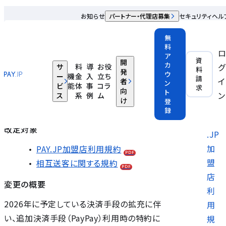
利用規約改定のお知らせ ：改定日 2025年11月5日
お知らせ
パートナー・代理店募集
セキュリティ
ヘル
2025.10.22
無
料
ア
平素よりPAY.JPおよびPAY.JP Platformを
改定対象
資
開
カ
グ
サ
料
導
お役
料
ご愛顧いただき、誠にありがとうございます。
発
ウ
ー
機
金
入
立ち
請
イ
変更の概
者
ン
ビ
能
体
事
コラ
求
向
ト
2025年11月5日付で、利用規約を改定させ
ン
要
ス
系
例
ム
け
登
ていただきますので、お知らせいたします。
録
PAY
改定対象
.JP
加
PAY.JP加盟店利用規約
PDF
盟
相互送客に関する規約
PDF
店
変更の概要
利
2026年に予定している決済手段の拡充に伴
用
い、追加決済手段（PayPay）利用時の特約に
規