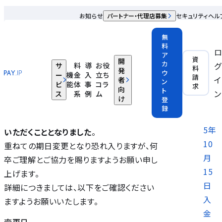
入金先口座更新の受付期限変更のお知らせ：締切が1営業日
お知らせ
パートナー・代理店募集
セキュリティ
ヘル
早くなります
無
2025.09.18
料
ア
資
開
カ
グ
サ
料
導
お役
平素よりPAY.JPをご愛顧いただき、誠にあり
変更日
料
発
ウ
ー
機
金
入
立ち
請
イ
者
がとうございます。
ン
ビ
能
体
事
コラ
求
向
ト
変更内容
ン
ス
系
例
ム
け
登
売上金の入金先口座更新の受付期限につき
録
202
まして、
従来より締切を1営業日早めさせて
5年
いただくこととなりました
。
10
重ねての期日変更となり恐れ入りますが、何
月
卒ご理解とご協力を賜りますようお願い申し
15
上げます。
日
詳細につきましては、以下をご確認ください
入
ますようお願いいたします。
金
変更日