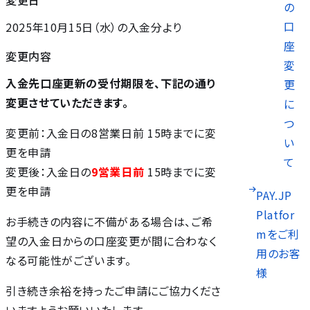
の
口
2025年10月15日（水）の入金分より
座
変更内容
変
入金先口座更新の受付期限を、下記の通り
更
変更させていただきます。
に
つ
変更前：入金日の8営業日前 15時までに変
い
更を申請
て
変更後：入金日の
9営業日前
15時までに変
更を申請
PAY.JP
Platfor
お手続きの内容に不備がある場合は、ご希
mをご利
望の入金日からの口座変更が間に合わなく
用のお客
なる可能性がございます。
様
引き続き余裕を持ったご申請にご協力くださ