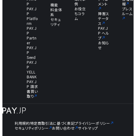
P
例
メント
報
機能
PAY.J
お役立
プレス
料金体
P
ちコラ
障害ス
ルーム
系
Platfo
ム
テータ
セキュ
rm
ス
リティ
PAY.J
PAY.J
P
P ヘル
Partn
プ
er
お知ら
PAY.J
せ
P
Seed
PAY.J
P
YELL
BANK
PAY.J
P 請求
書買い
取り
利用規約
特定商取引法に基づく表記
プライバシーポリシー
セキュリティポリシー
お問い合わせ
サイトマップ