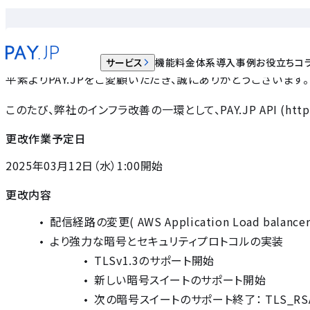
PAY.JP APIの配信経路変更について
2025.03.11
サービス
機能
料金体系
導入事例
お役立ちコ
平素よりPAY.JPをご愛顧いただき、誠にありがとうございます。
このたび、弊社のインフラ改善の一環として、PAY.JP API (http
更改作業予定日
2025年03月12日（水）1:00開始
更改内容
配信経路の変更( AWS Application Load balancer 
より強力な暗号とセキュリティプロトコルの実装
TLSv1.3のサポート開始
新しい暗号スイートのサポート開始
次の暗号スイートのサポート終了： TLS_RSA_A