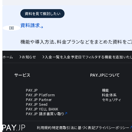
資料を見て検討したい
資料請求
機能や導入方法、料金プランなどをまとめた資料をご
ホーム
お知らせ
入金一覧を入金予定日でフィルタする機能を追加いた
サービス
PAY.JPについて
PAY.JP
機能
PAY.JP Platform
料金体系
PAY.JP Partner
セキュリティ
PAY.JP Seed
PAY.JP YELL BANK
PAY.JP 請求書買い取り
利用規約
特定商取引法に基づく表記
プライバシーポリシー