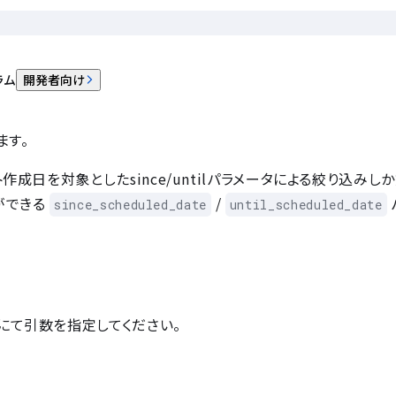
た
ラム
開発者向け
ます。
成日を対象としたsince/untilパラメータによる絞り込みし
ができる
/
since_scheduled_date
until_scheduled_date
にて引数を指定してください。