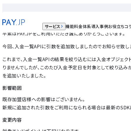
入金一覧を入金予定日でフィルタする機能を追加いたしまし
2021.06.02
サービス
機能
料金体系
導入事例
お役立ちコ
平素はPAY.JPをご利用いただき誠にありがとうございます。
今回、入金一覧APIに引数を追加致しましたのでお知らせ致し
これまで、入金一覧APIの結果を絞り込むには入金オブジェクト作
りませんでしたが、このたび入金予定日を対象として絞り込み
を追加いたしました。
影響範囲
既存加盟店様への影響はございません。
新規に追加された引数をご利用になられる場合は最新のSDK
変更内容