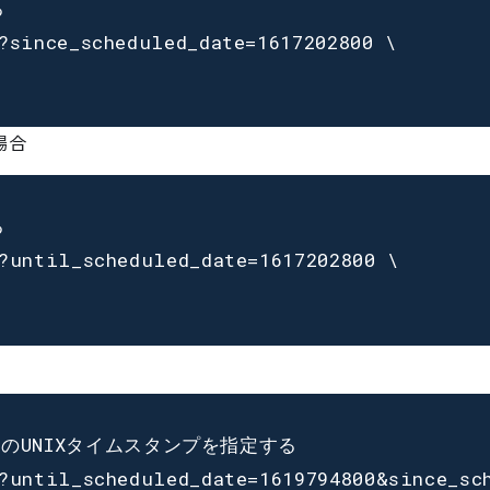


?since_scheduled_date=1617202800 \

場合


?until_scheduled_date=1617202800 \

JSTのUNIXタイムスタンプを指定する

?until_scheduled_date=1619794800&since_sch