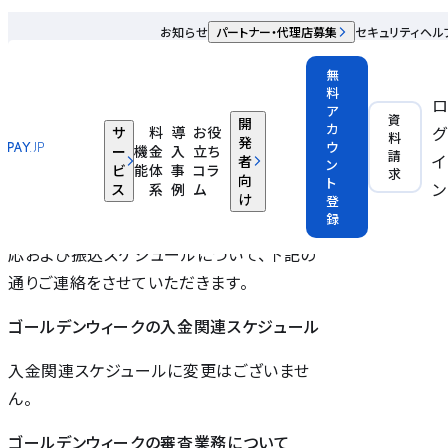
2020年ゴールデンウィーク休業期間のお知らせ
お知らせ
パートナー・代理店募集
セキュリティ
ヘル
2020.04.23
無
料
ア
日頃から弊社サービスのPAY.JP / PAY IDを
資
開
カ
グ
サ
料
導
お役
料
ご利用いただきまして誠にありがとうござい
発
ウ
ー
機
金
入
立ち
請
イ
者
ン
ます。
ビ
能
体
事
コラ
求
向
ト
ン
ス
系
例
ム
2020年度のゴールデンウィーク期間（2020
け
登
録
年5月2日〜2020年5月6日）のお申込み対
応および振込スケジュールについて、下記の
通りご連絡をさせていただきます。
ゴールデンウィークの入金関連スケジュール
入金関連スケジュールに変更はございませ
ん。
ゴールデンウィークの審査業務について