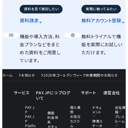
資料を見て検討したい
実際に触ってみたい
資料請求
無料アカウント
登録
機能や導入方法、料
無料トライアルで機
金プランなどをまと
能を実際にお試しい
めた資料をご用意し
ただけます。
ています。
ホーム
お知らせ
2020年ゴールデンウィーク休業期間のお知らせ
サービス
PAY.JPにつ
ブログ
サポート
運営会社
いて
PAY.J
導入事
ドキュ
会社情
P
例
メント
報
機能
PAY.J
お役立
プレス
料金体
P
ちコラ
障害ス
ルーム
系
Platfo
ム
テータ
セキュ