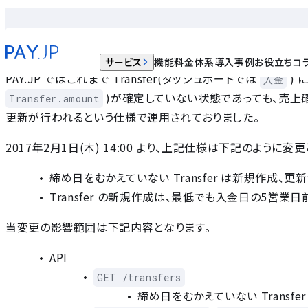
Transfer オブジェクトの仕様変更について
2017.01.17
サービス
機能
料金体系
導入事例
お役立ちコ
PAY.JP ではこれまで Transfer(ダッシュボードでは
) 
入金
)が確定していない状態であっても、売上確定
Transfer.amount
更新が行われるという仕様で運用されておりました。
2017年2月1日(木) 14:00 より、上記仕様は下記のように変
締め日をむかえていない Transfer は新規作成、
Transfer の新規作成は、最低でも入金日の5営業
当変更の影響範囲は下記内容となります。
API
GET /transfers
締め日をむかえていない Transfe