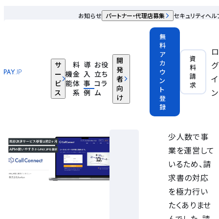
導入事例
お知らせ
パートナー・代理店募集
セキュリティ
ヘル
無
料
ア
資
株式会社 fonfun
開
カ
グ
サ
料
導
お役
料
発
ウ
ー
機
金
入
立ち
請
イ
者
ン
ビ
能
体
事
コラ
求
クラウド電話システム「CallConnect」、月額費用の決済機能
向
ト
ン
ス
系
例
ム
け
登
として「PAY.JP」を導入
録
IT・インターネット
少⼈数で事
業を運営して
いるため、請
求書の対応
を極⼒⾏い
たくありませ
んでした。請