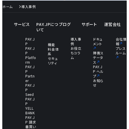
ホーム
導入事例
サービス
PAY.JPにつ
ブログ
サポート
運営会社
いて
PAY.J
導入事
ドキュ
会社情
P
例
メント
報
機能
PAY.J
お役立
プレス
料金体
P
ちコラ
障害ス
ルーム
系
Platfo
ム
テータ
セキュ
rm
ス
リティ
PAY.J
PAY.J
P
P ヘル
Partn
プ
er
お知ら
PAY.J
せ
P
Seed
PAY.J
P
YELL
BANK
PAY.J
P 請求
書買い