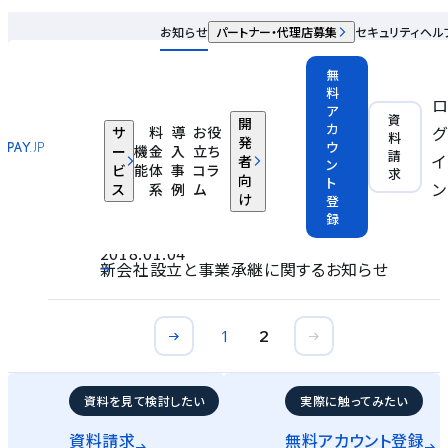
お知らせ
お知らせ
パートナー・代理店募集
セキュリティ
ヘル
無
2018年
料
ア
資
開
2018.02.21
カ
グ
サ
料
導
お役
料
発
入金情報確定日変更のお知らせ
ウ
ー
機
金
入
立ち
請
イ
者
ン
ビ
能
体
事
コラ
求
向
ト
ン
ス
系
例
ム
2018.02.09
け
登
メンテナンスに伴うサービス停止のお知らせ
録
2018.01.04
新会社設立と事業承継に関するお知らせ
1
2
資料を見て検討したい
実際に触ってみたい
資料請求
無料アカウント
登録