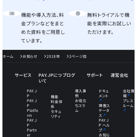
機能や導入方法、料
無料トライアルで機
金プランなどをまと
能を実際にお試しい
めた資料をご用意し
ただけます。
ています。
ホーム
お知らせ
2018年
2ページ目
サービス
PAY.JPにつ
ブログ
サポート
運営会社
いて
PAY.J
導入事
ドキュ
会社情
P
例
メント
報
機能
PAY.J
お役立
プレス
料金体
P
ちコラ
障害ス
ルーム
系
Platfo
ム
テータ
セキュ
rm
ス
リティ
PAY.J
PAY.J
P
P ヘル
Partn
プ
er
お知ら